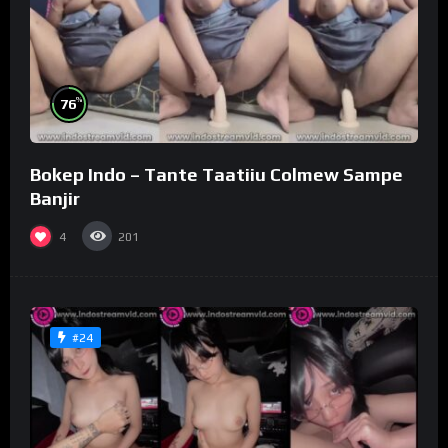
%
76
Bokep Indo – Tante Taatiiu Colmew Sampe
Banjir
4
201
#24