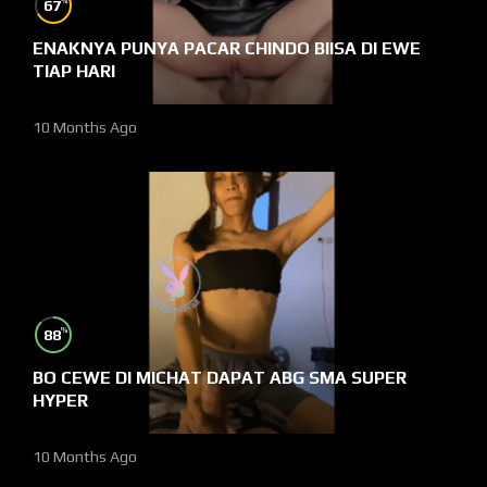
%
67
ENAKNYA PUNYA PACAR CHINDO BIISA DI EWE
TIAP HARI
10 Months Ago
%
88
BO CEWE DI MICHAT DAPAT ABG SMA SUPER
HYPER
10 Months Ago