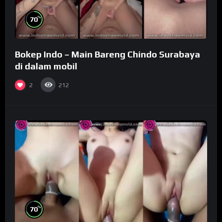
%
70
Bokep Indo – Main Bareng Chindo Surabaya
di dalam mobil
2
212
%
70