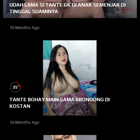
UDAH LAMA SI TANTE GK DI ANAK SEMENJAK DI
TINGGAL SUAMINYA
10 Months Ago
%
35
TANTE BOHAY MAIN SAMA BRONDONG DI
KOSTAN
10 Months Ago