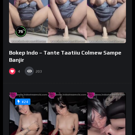
%
76
Bokep Indo – Tante Taatiiu Colmew Sampe
Banjir
4
203
#24