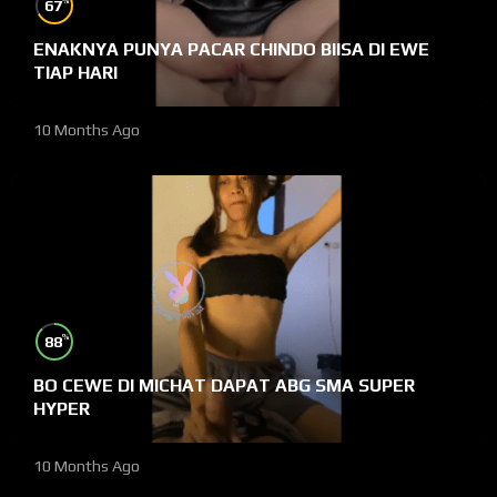
%
67
ENAKNYA PUNYA PACAR CHINDO BIISA DI EWE
TIAP HARI
10 Months Ago
%
88
BO CEWE DI MICHAT DAPAT ABG SMA SUPER
HYPER
10 Months Ago