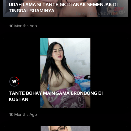
UDAH LAMA SI TANTE GK DI ANAK SEMENJAK DI
TINGGAL SUAMINYA
10 Months Ago
%
35
TANTE BOHAY MAIN SAMA BRONDONG DI
KOSTAN
10 Months Ago