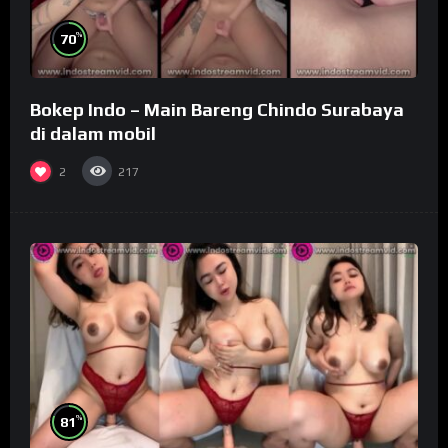
%
70
Bokep Indo – Main Bareng Chindo Surabaya
di dalam mobil
2
217
%
81