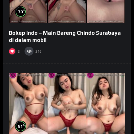
%
70
Bokep Indo – Main Bareng Chindo Surabaya
di dalam mobil
2
216
%
81