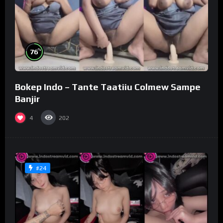
%
76
Bokep Indo – Tante Taatiiu Colmew Sampe
Banjir
4
202
#24