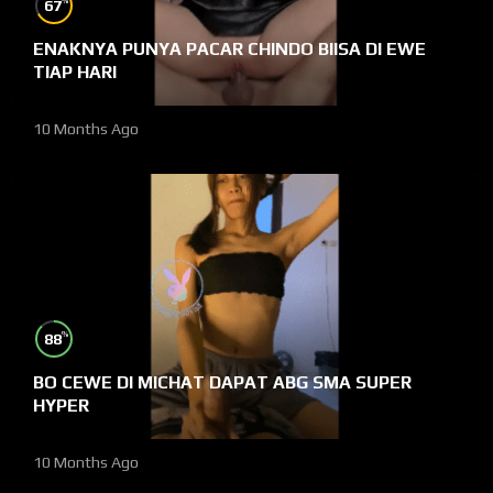
%
67
ENAKNYA PUNYA PACAR CHINDO BIISA DI EWE
TIAP HARI
10 Months Ago
%
88
BO CEWE DI MICHAT DAPAT ABG SMA SUPER
HYPER
10 Months Ago